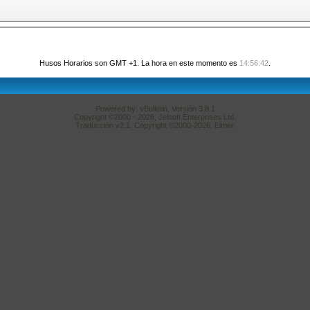
Husos Horarios son GMT +1. La hora en este momento es
14:56:42
.
Powered by: vBulletin, Versión 3.8.1
Copyright ©2000 - 2026, Jelsoft Enterprises Ltd.
Traducción v2.1, Copyright ©2000-2026,
Elmer
.